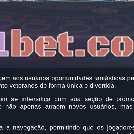
em aos usuários oportunidades fantásticas pa
to veteranos de forma única e divertida.
com se intensifica com sua seção de prom
que não apenas atraem novos usuários, ma
cilita a navegação, permitindo que os jogad