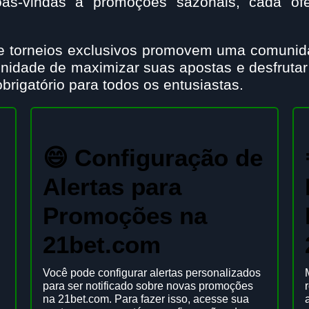
as-vindas a promoções sazonais, cada ofer
 e torneios exclusivos promovem uma comunid
tunidade de maximizar suas apostas e desfruta
rigatório para todos os entusiastas.
😄 Configuração de
Alertas para
Promoções na
21bet.com
Você pode configurar alertas personalizados
para ser notificado sobre novas promoções
na 21bet.com. Para fazer isso, acesse sua