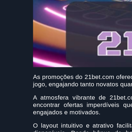
As promoções do 21bet.com oferec
jogo, engajando tanto novatos quan
A atmosfera vibrante de 21bet.
encontrar ofertas imperdíveis 
engajados e motivados.
O layout intuitivo e atrativo fa