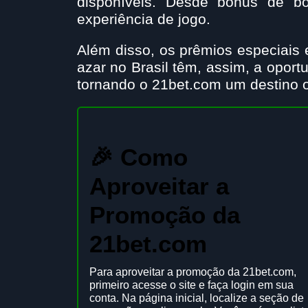
disponíveis. Desde bônus de bo
experiência de jogo.
Além disso, os prêmios especiais
azar no Brasil têm, assim, a opor
tornando o 21bet.com um destino ob
🎉 Como
Aproveitar a
Promoção da
21bet.com
Para aproveitar a promoção da 21bet.com,
primeiro acesse o site e faça login em sua
conta. Na página inicial, localize a seção de